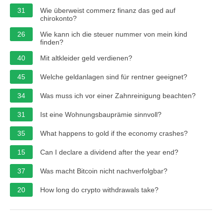
31
Wie überweist commerz finanz das ged auf
chirokonto?
26
Wie kann ich die steuer nummer von mein kind
finden?
40
Mit altkleider geld verdienen?
45
Welche geldanlagen sind für rentner geeignet?
34
Was muss ich vor einer Zahnreinigung beachten?
31
Ist eine Wohnungsbauprämie sinnvoll?
35
What happens to gold if the economy crashes?
15
Can I declare a dividend after the year end?
37
Was macht Bitcoin nicht nachverfolgbar?
20
How long do crypto withdrawals take?