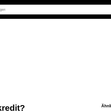
redit?
Ähnl