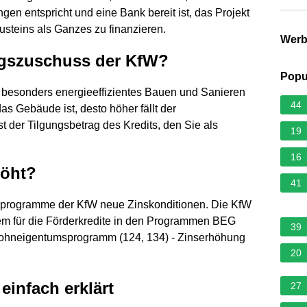
n entspricht und eine Bank bereit ist, das Projekt
usteins als Ganzes zu finanzieren.
Wer
ungszuschuss der KfW?
Popu
 besonders energieeffizientes Bauen und Sanieren
44
 das Gebäude ist, desto höher fällt der
 der Tilgungsbetrag des Kredits, den Sie als
19
16
höht?
41
derprogramme der KfW neue Zinskonditionen. Die KfW
erem für die Förderkredite in den Programmen BEG
39
ohneigentumsprogramm (124, 134) - Zinserhöhung
20
einfach erklärt
27