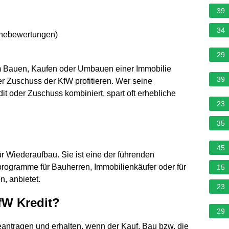
39
34
rnebewertungen
)
29
im Bauen, Kaufen oder Umbauen einer Immobilie
39
r Zuschuss der KfW profitieren. Wer seine
t oder Zuschuss kombiniert, spart oft erhebliche
23
35
45
ür Wiederaufbau. Sie ist eine der führenden
programme für Bauherren, Immobilienkäufer oder für
15
, anbietet.
23
W Kredit?
29
antragen und erhalten, wenn der Kauf, Bau bzw. die