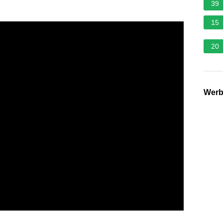
39
15
20
Wer