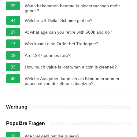
39
Wann bekommen beamte in niedersachsen mehr
gehalt?
44
Welche US-Dollar Scheine gibt es?
37
At what age can you retire with 500k and no?
17
Was kostet eine Order bei Tradegate?
29
Are 1947 pennies rare?
33
How much value is lost when a coin is cleaned?
40
Welche Ausgaben kann ich als Kleinunternehmer
pauschal von der Steuer absetzen?
Werbung
Populäre Fragen
37
Wie viel geld hat die queen?