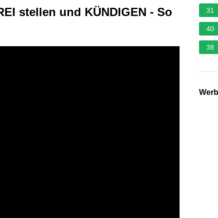
EI stellen und KÜNDIGEN - So
31
40
38
Wer