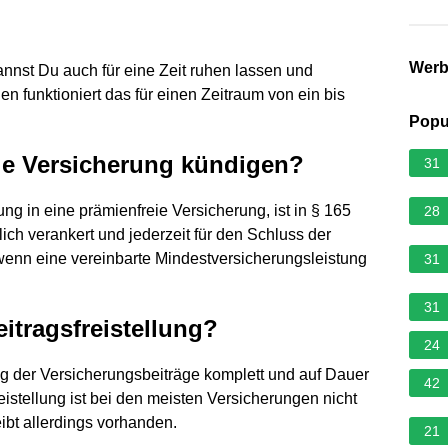
Wer
nst Du auch für eine Zeit ruhen lassen und
gen funktioniert das für einen Zeitraum von ein bis
Popu
ie Versicherung kündigen?
31
ng in eine prämienfreie Versicherung, ist in § 165
28
ch verankert und jederzeit für den Schluss der
wenn eine vereinbarte Mindestversicherungsleistung
31
31
itragsfreistellung?
24
ung der Versicherungsbeiträge komplett und auf Dauer
42
eistellung ist bei den meisten Versicherungen nicht
ibt allerdings vorhanden.
21