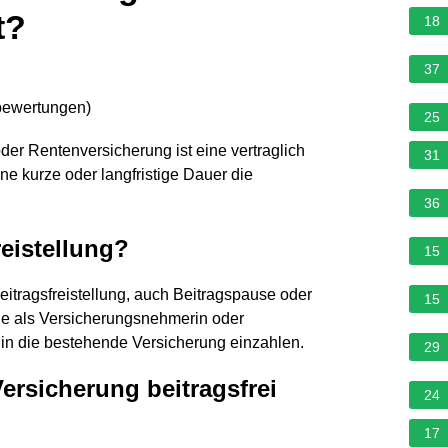
t?
18
37
bewertungen
)
25
oder Rentenversicherung ist eine vertraglich
31
ine kurze oder langfristige Dauer die
36
reistellung?
15
Beitragsfreistellung, auch Beitragspause oder
15
e als Versicherungsnehmerin oder
in die bestehende Versicherung einzahlen.
29
ersicherung beitragsfrei
24
17