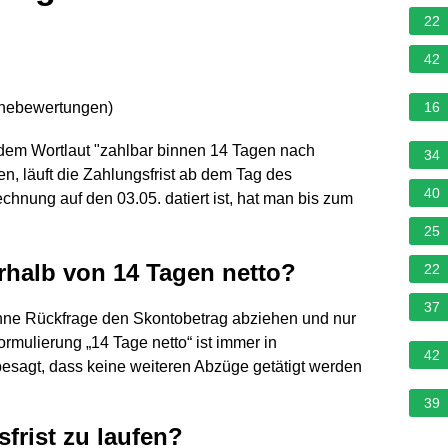
22
42
rnebewertungen
)
16
t dem Wortlaut "zahlbar binnen 14 Tagen nach
34
, läuft die Zahlungsfrist ab dem Tag des
40
nung auf den 03.05. datiert ist, hat man bis zum
25
rhalb von 14 Tagen netto?
22
37
 ohne Rückfrage den Skontobetrag abziehen und nur
mulierung „14 Tage netto“ ist immer in
42
sagt, dass keine weiteren Abzüge getätigt werden
39
frist zu laufen?