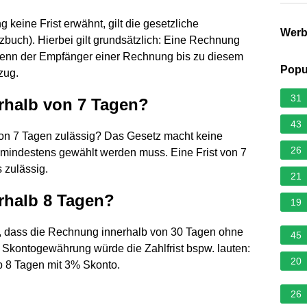
eine Frist erwähnt, gilt die gesetzliche
Wer
zbuch). Hierbei gilt grundsätzlich: Eine Rechnung
t: Wenn der Empfänger einer Rechnung bis zu diesem
Popu
rzug.
31
rhalb von 7 Tagen?
43
 von 7 Tagen zulässig? Das Gesetz macht keine
26
t mindestens gewählt werden muss. Eine Frist von 7
 zulässig.
21
rhalb 8 Tagen?
19
es, dass die Rechnung innerhalb von 30 Tagen ohne
45
i Skontogewährung würde die Zahlfrist bspw. lauten:
20
lb 8 Tagen mit 3% Skonto.
26