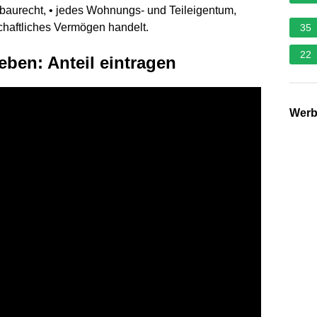
baurecht, • jedes Wohnungs- und Teileigentum,
schaftliches Vermögen handelt.
35
22
ben: Anteil eintragen
Wer