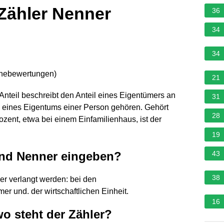
 Zähler Nenner
36
34
34
rnebewertungen
)
21
 Anteil beschreibt den Anteil eines Eigentümers an
31
ke eines Eigentums einer Person gehören. Gehört
28
ent, etwa bei einem Einfamilienhaus, ist der
19
und Nenner eingeben?
43
38
r verlangt werden: bei den
r und. der wirtschaftlichen Einheit.
16
o steht der Zähler?