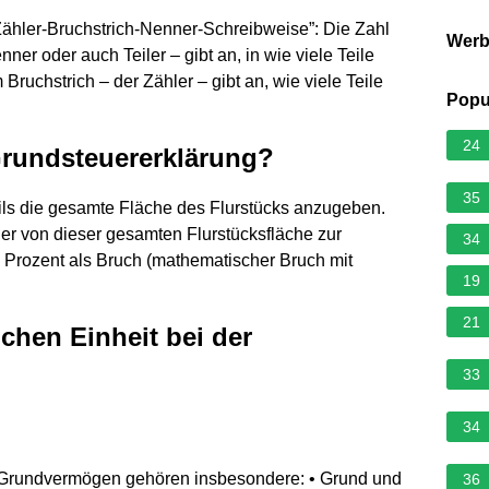
Zähler-Bruchstrich-Nenner-Schreibweise”: Die Zahl
Wer
er oder auch Teiler – gibt an, in wie viele Teile
Bruchstrich – der Zähler – gibt an, wie viele Teile
Popu
24
Grundsteuererklärung?
35
eils die gesamte Fläche des Flurstücks anzugeben.
er von dieser gesamten Flurstücksfläche zur
34
in Prozent als Bruch (mathematischer Bruch mit
19
21
ichen Einheit bei der
33
34
im Grundvermögen gehören insbesondere: • Grund und
36