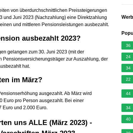
iten von überdurchschnittlichen Preissteigerungen
Wer
23 und Juni 2023 (Nachzahlung) eine Direktzahlung
leinen und mittleren Pensionsleistungen ausbezahlt.
Popu
ension ausbezahlt 2023?
36
gen gelangen zum 30. Juni 2023 (mit der
24
en Pensionsversicherungsträger zur Auszahlung, der
usbezahlt hat.
34
en im März?
22
 Pensionserhöhung ausgezahlt. Ab März wird
44
 Euro pro Person ausgezahlt. Bei einer
7 Euro und 2.000 Euro.
34
40
en uns ALLE (März 2023) -