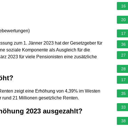
16
20
nebewertungen
)
17
ssung zum 1. Jänner 2023 hat der Gesetzgeber für
36
ine soziale Komponente als Ausgleich für die
27
ärz 2023 für viele Pensionisten eine zusätzliche
28
öht?
17
Renten zeigt eine Erhöhung von 4,39% im Westen
35
 rund 21 Millionen gesetzliche Renten.
33
höhung 2023 ausgezahlt?
38