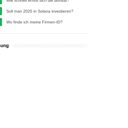
Wie schnell erholt sich die Bonität?
Soll man 2025 in Solana investieren?
Wo finde ich meine Firmen-ID?
bung