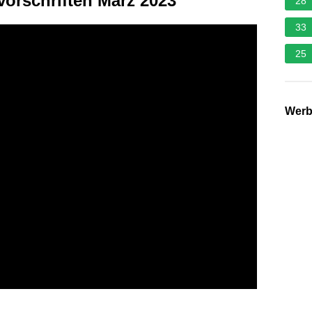
Vorschriften März 2023
28
33
25
Wer