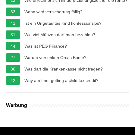
22
Wie errechnet sich kindererziehungszeit für die rente?
33
Wann wird versicherung fällig?
41
Ist ein Ungetauftes Kind konfessionslos?
31
Wie viel Münzen darf man bezahlen?
44
Was ist PEG Finance?
27
Warum versenken Orcas Boote?
36
Was darf die Krankenkasse nicht fragen?
42
Why am I not getting a child tax credit?
Werbung