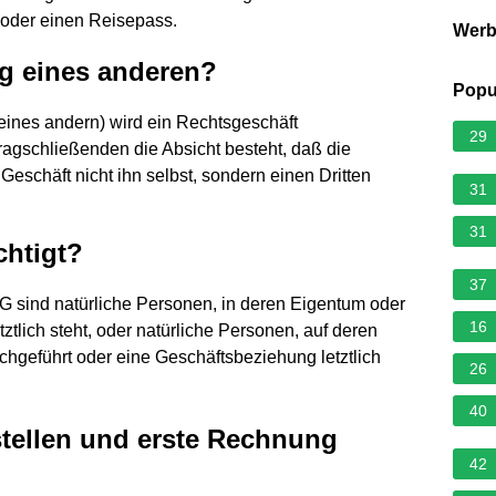
oder einen Reisepass.
Wer
g eines anderen?
Popu
eines andern) wird ein Rechtsgeschäft
29
ragschließenden die Absicht besteht, daß die
Geschäft nicht ihn selbst, sondern einen Dritten
31
31
chtigt?
37
wG sind natürliche Personen, in deren Eigentum oder
16
tztlich steht, oder natürliche Personen, auf deren
rchgeführt oder eine Geschäftsbeziehung letztlich
26
40
stellen und erste Rechnung
42