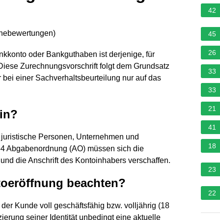
42
rnebewertungen
)
45
26
ankkonto oder Bankguthaben ist derjenige, für
Diese Zurechnungsvorschrift folgt dem Grundsatz
33
r bei einer Sachverhaltsbeurteilung nur auf das
33
21
in?
41
 juristische Personen, Unternehmen und
18
54 Abgabenordnung (AO) müssen sich die
und die Anschrift des Kontoinhabers verschaffen.
23
toeröffnung beachten?
22
der Kunde voll geschäftsfähig bzw. volljährig (18
zierung seiner Identität unbedingt eine aktuelle