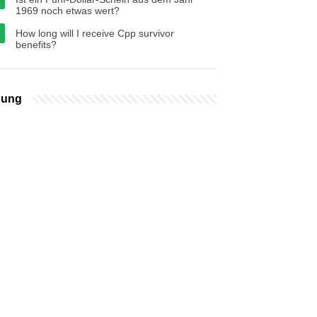
1969 noch etwas wert?
How long will I receive Cpp survivor
benefits?
bung