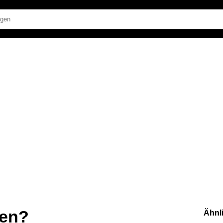
zen?
Ähnl