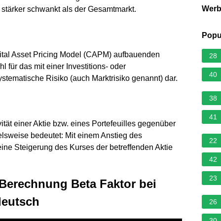
Wer
e stärker schwankt als der Gesamtmarkt.
Popu
apital Asset Pricing Model (CAPM) aufbauenden
28
 für das mit einer Investitions- oder
40
matische Risiko (auch Marktrisiko genannt) dar.
38
41
ität einer Aktie bzw. eines Portefeuilles gegenüber
lsweise bedeutet: Mit einem Anstieg des
22
eine Steigerung des Kurses der betreffenden Aktie
42
23
 Berechnung Beta Faktor bei
deutsch
26
30