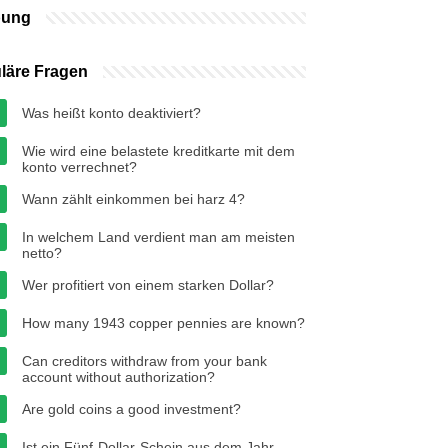
bung
läre Fragen
Was heißt konto deaktiviert?
Wie wird eine belastete kreditkarte mit dem
konto verrechnet?
Wann zählt einkommen bei harz 4?
In welchem Land verdient man am meisten
netto?
Wer profitiert von einem starken Dollar?
How many 1943 copper pennies are known?
Can creditors withdraw from your bank
account without authorization?
Are gold coins a good investment?
Ist ein Fünf-Dollar-Schein aus dem Jahr