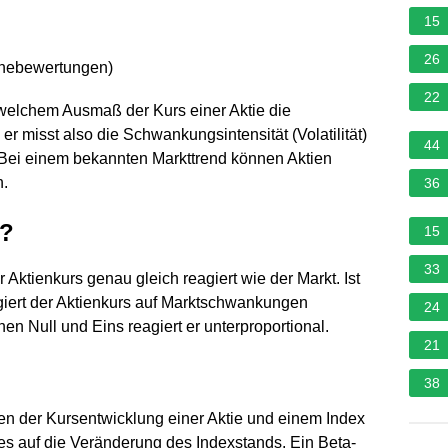
15
26
rnebewertungen
)
22
n welchem Ausmaß der Kurs einer Aktie die
er misst also die Schwankungsintensität (Volatilität)
44
.. Bei einem bekannten Markttrend können Aktien
n.
36
n?
15
33
 Aktienkurs genau gleich reagiert wie der Markt. Ist
agiert der Aktienkurs auf Marktschwankungen
24
en Null und Eins reagiert er unterproportional.
21
38
en der Kursentwicklung einer Aktie und einem Index
rses auf die Veränderung des Indexstands. Ein Beta-