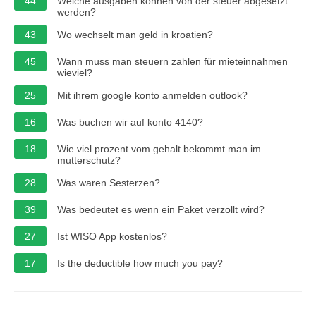
44
Welche ausgaben können von der steuer abgesetzt
werden?
43
Wo wechselt man geld in kroatien?
45
Wann muss man steuern zahlen für mieteinnahmen
wieviel?
25
Mit ihrem google konto anmelden outlook?
16
Was buchen wir auf konto 4140?
18
Wie viel prozent vom gehalt bekommt man im
mutterschutz?
28
Was waren Sesterzen?
39
Was bedeutet es wenn ein Paket verzollt wird?
27
Ist WISO App kostenlos?
17
Is the deductible how much you pay?