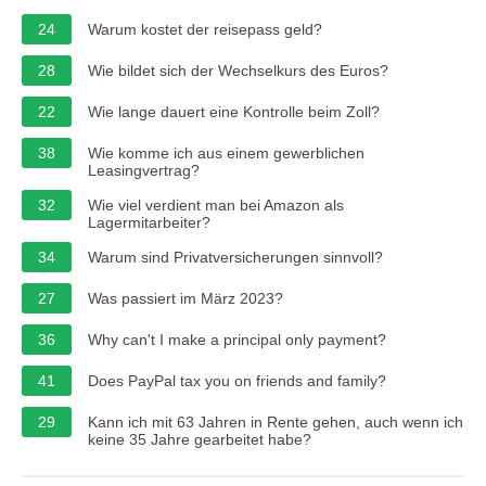
24
Warum kostet der reisepass geld?
28
Wie bildet sich der Wechselkurs des Euros?
22
Wie lange dauert eine Kontrolle beim Zoll?
38
Wie komme ich aus einem gewerblichen
Leasingvertrag?
32
Wie viel verdient man bei Amazon als
Lagermitarbeiter?
34
Warum sind Privatversicherungen sinnvoll?
27
Was passiert im März 2023?
36
Why can't I make a principal only payment?
41
Does PayPal tax you on friends and family?
29
Kann ich mit 63 Jahren in Rente gehen, auch wenn ich
keine 35 Jahre gearbeitet habe?