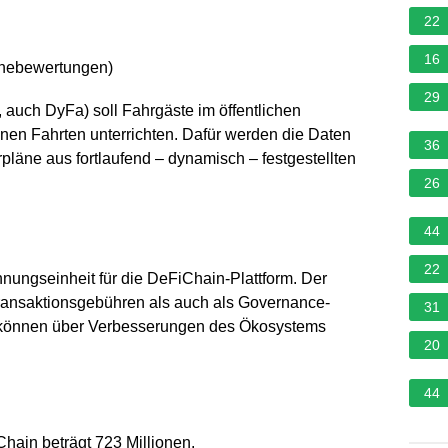
22
16
rnebewertungen
)
29
 auch DyFa) soll Fahrgäste im öffentlichen
nen Fahrten unterrichten. Dafür werden die Daten
36
hrpläne aus fortlaufend – dynamisch – festgestellten
26
44
22
nungseinheit für die DeFiChain-Plattform. Der
Transaktionsgebühren als auch als Governance-
31
r können über Verbesserungen des Ökosystems
20
44
hain beträgt 723 Millionen.