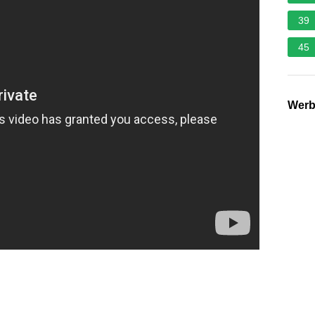
39
45
Wer