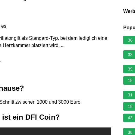
Wer
t es
Popu
illator gilt als Standard-Typ, bei dem lediglich eine
36
 Herzkammer platziert wird. ...
33
.
39
18
uhause?
31
im Schnitt zwischen 1000 und 3000 Euro.
18
ist ein DFI Coin?
43
38