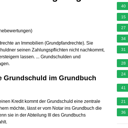
40
15
27
rnebewertungen
)
34
echte an Immobilien (Grundpfandrechte). Sie
31
chuldner seinen Zahlungspflichten nicht nachkommt,
rsteigern lassen. ... Grundschulden und
28
agen.
24
ne Grundschuld im Grundbuch
41
 einen Kredit kommt der Grundschuld eine zentrale
21
ichern möchte, lässt er vom Notar ins Grundbuch die
36
nn sie in der Abteilung III des Grundbuchs
hlt.