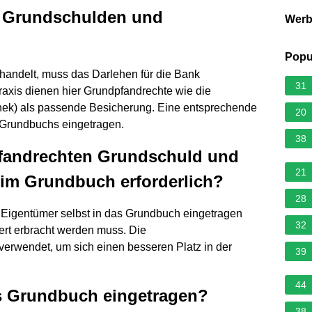
 Grundschulden und
Wer
Popu
handelt, muss das Darlehen für die Bank
31
raxis dienen hier Grundpfandrechte wie die
thek) als passende Besicherung. Eine entsprechende
20
 Grundbuchs eingetragen.
38
fandrechten Grundschuld und
21
 im Grundbuch erforderlich?
28
 Eigentümer selbst in das Grundbuch eingetragen
32
rt erbracht werden muss. Die
erwendet, um sich einen besseren Platz in der
39
44
s Grundbuch eingetragen?
38