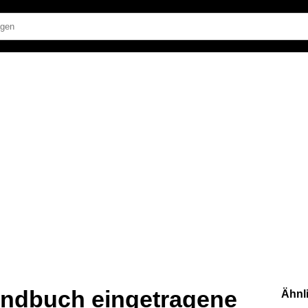
rundbuch eingetragene
Ähnl