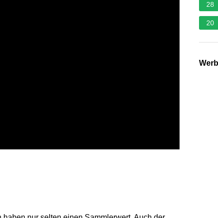
28
20
Wer
n haben nur selten einen Sammlerwert. Auch der