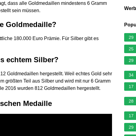
sagt, dass alle Goldmedaillen mindestens 6 Gramm
Wer
stellt sein müssen.
he Goldmedaille?
Popu
29
ttliche 180.000 Euro Prämie. Für Silber gibt es
25
s echtem Silber?
29
2 Goldmedaillen hergestellt. Weil echtes Gold sehr
34
zum größten Teil aus Silber und wird mit nur 6 Gramm
17
le 2016 wurden 812 Goldmedaillen hergestellt.
28
schen Medaille
17
29