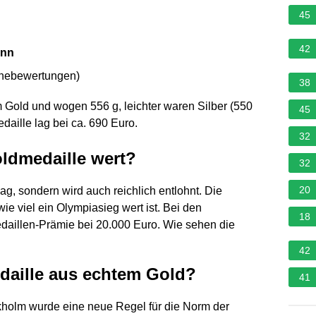
45
42
ann
rnebewertungen
)
38
 Gold und wogen 556 g, leichter waren Silber (550
45
daille lag bei ca. 690 Euro.
32
oldmedaille wert?
32
20
hlag, sondern wird auch reichlich entlohnt. Die
ie viel ein Olympiasieg wert ist. Bei den
18
daillen-Prämie bei 20.000 Euro. Wie sehen die
42
daille aus echtem Gold?
41
holm wurde eine neue Regel für die Norm der