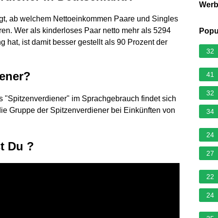
Wer
 zeigt, ab welchem Nettoeinkommen Paare und Singles
en. Wer als kinderloses Paar netto mehr als 5294
Popu
at, ist damit besser gestellt als 90 Prozent der
32
iener?
41
32
s "Spitzenverdiener" im Sprachgebrauch findet sich
 die Gruppe der Spitzenverdiener bei Einkünften von
34
24
t Du ?
27
22
24