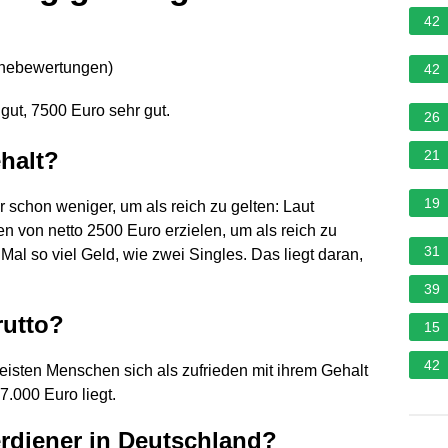
42
rnebewertungen
)
42
gut, 7500 Euro sehr gut.
26
ehalt?
21
19
 schon weniger, um als reich zu gelten: Laut
 von netto 2500 Euro erzielen, um als reich zu
31
Mal so viel Geld, wie zwei Singles. Das liegt daran,
39
rutto?
15
42
isten Menschen sich als zufrieden mit ihrem Gehalt
7.000 Euro liegt.
erdiener in Deutschland?