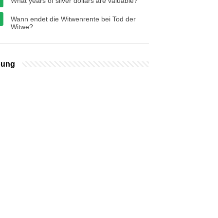
What years of silver dollars are valuable?
Wann endet die Witwenrente bei Tod der
Witwe?
bung