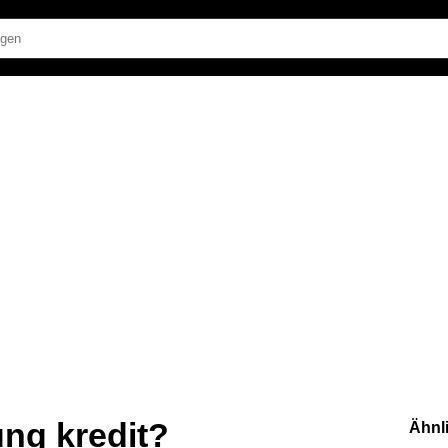
ung kredit?
Ähnl