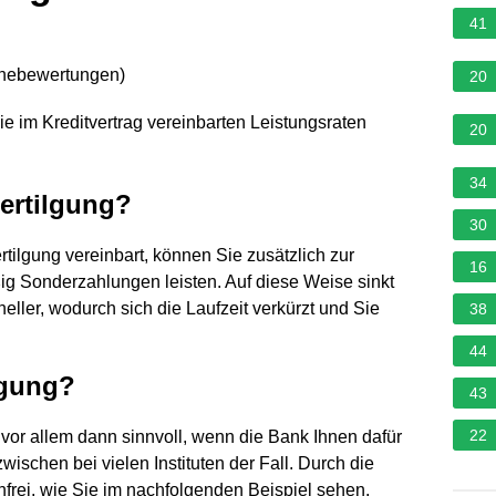
41
rnebewertungen
)
20
ie im Kreditvertrag vereinbarten Leistungsraten
20
34
dertilgung?
30
ilgung vereinbart, können Sie zusätzlich zur
16
g Sonderzahlungen leisten. Auf diese Weise sinkt
eller, wodurch sich die Laufzeit verkürzt und Sie
38
44
lgung?
43
22
 vor allem dann sinnvoll, wenn die Bank Ihnen dafür
wischen bei vielen Instituten der Fall. Durch die
frei, wie Sie im nachfolgenden Beispiel sehen.