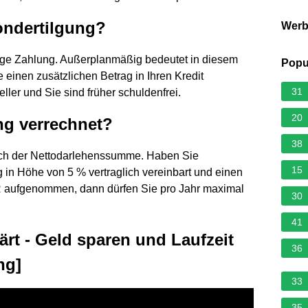
ondertilgung?
Wer
ige Zahlung. Außerplanmäßig bedeutet in diesem
Popu
 einen zusätzlichen Betrag in Ihren Kredit
31
ller und Sie sind früher schuldenfrei.
20
ng verrechnet?
38
ach der Nettodarlehenssumme. Haben Sie
15
g in Höhe von 5 % vertraglich vereinbart und einen
R aufgenommen, dann dürfen Sie pro Jahr maximal
30
41
ärt - Geld sparen und Laufzeit
36
ng]
33
35