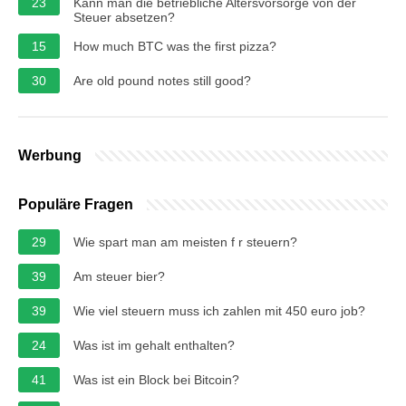
23
Kann man die betriebliche Altersvorsorge von der
Steuer absetzen?
15
How much BTC was the first pizza?
30
Are old pound notes still good?
Werbung
Populäre Fragen
29
Wie spart man am meisten f r steuern?
39
Am steuer bier?
39
Wie viel steuern muss ich zahlen mit 450 euro job?
24
Was ist im gehalt enthalten?
41
Was ist ein Block bei Bitcoin?