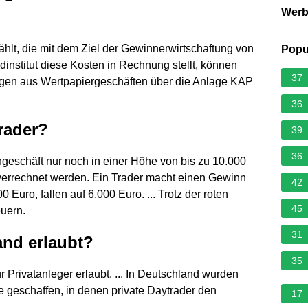
Wer
lt, die mit dem Ziel der Gewinnerwirtschaftung von
Popu
dinstitut diese Kosten in Rechnung stellt, können
37
rägen aus Wertpapiergeschäften über die Anlage KAP
36
rader?
39
36
eschäft nur noch in einer Höhe von bis zu 10.000
errechnet werden. Ein Trader macht einen Gewinn
42
Euro, fallen auf 6.000 Euro. ... Trotz der roten
45
uern.
31
and erlaubt?
35
r Privatanleger erlaubt. ... In Deutschland wurden
 geschaffen, in denen private Daytrader den
17