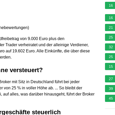
16
16
rnebewertungen
)
21
25
dfreibetrag von 9.000 Euro plus den
er Trader verheiratet und der alleinige Verdiener,
32
ro auf 19.602 Euro. Alle Einkünfte, die über diese
25
erden.
15
ne versteuert?
27
oker mit Sitz in Deutschland führt bei jeder
von 25 % in voller Höhe ab. ... So bleibt der
39
, auf alles, was darüber hinausgeht, führt der Broker
45
rgeschäfte steuerlich