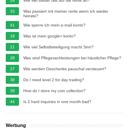
24
Wie viel steuer fällt auf die rente an?
33
Was passiert mit meiner rente wenn ich wieder
heirate?
41
Wie sperre ich mein e-mail konto?
18
Was ist mein google+ konto?
21
Wie viel Selbstbeteiligung macht Sinn?
28
Was sind Pflegesachleistungen bei häuslicher Pflege?
27
Wie werden Geschenke pauschal versteuert?
38
Do I need level 2 for day trading?
39
How do I store my coin collection?
44
Is 2 hard inquiries in one month bad?
Werbung