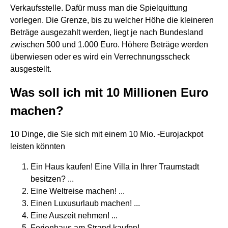
Verkaufsstelle. Dafür muss man die Spielquittung
vorlegen. Die Grenze, bis zu welcher Höhe die kleineren
Beträge ausgezahlt werden, liegt je nach Bundesland
zwischen 500 und 1.000 Euro. Höhere Beträge werden
überwiesen oder es wird ein Verrechnungsscheck
ausgestellt.
Was soll ich mit 10 Millionen Euro
machen?
10 Dinge, die Sie sich mit einem 10 Mio. -Eurojackpot
leisten könnten
Ein Haus kaufen! Eine Villa in Ihrer Traumstadt
besitzen? ...
Eine Weltreise machen! ...
Einen Luxusurlaub machen! ...
Eine Auszeit nehmen! ...
Ferienhaus am Strand kaufen! ...