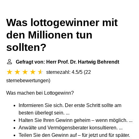
Was lottogewinner mit
den Millionen tun
sollten?
Gefragt von: Herr Prof. Dr. Hartwig Behrendt
sternezahl: 4.5/5
(
22
sternebewertungen
)
Was machen bei Lottogewinn?
Informieren Sie sich. Der erste Schritt sollte am
besten überlegt sein. ...
Halten Sie Ihren Gewinn geheim – wenn möglich. ...
Anwälte und Vermögensberater konsultieren. ...
Teilen Sie den Gewinn auf – für jetzt und für später.