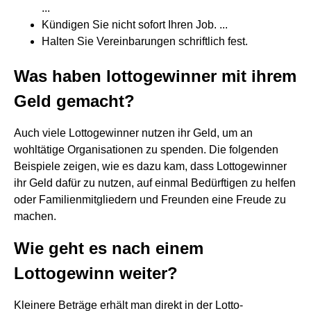
...
Kündigen Sie nicht sofort Ihren Job. ...
Halten Sie Vereinbarungen schriftlich fest.
Was haben lottogewinner mit ihrem
Geld gemacht?
Auch viele Lottogewinner nutzen ihr Geld, um an
wohltätige Organisationen zu spenden. Die folgenden
Beispiele zeigen, wie es dazu kam, dass Lottogewinner
ihr Geld dafür zu nutzen, auf einmal Bedürftigen zu helfen
oder Familienmitgliedern und Freunden eine Freude zu
machen.
Wie geht es nach einem
Lottogewinn weiter?
Kleinere Beträge erhält man direkt in der Lotto-