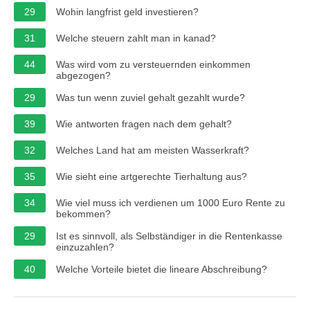
29
Wohin langfrist geld investieren?
31
Welche steuern zahlt man in kanad?
44
Was wird vom zu versteuernden einkommen
abgezogen?
29
Was tun wenn zuviel gehalt gezahlt wurde?
39
Wie antworten fragen nach dem gehalt?
32
Welches Land hat am meisten Wasserkraft?
35
Wie sieht eine artgerechte Tierhaltung aus?
34
Wie viel muss ich verdienen um 1000 Euro Rente zu
bekommen?
29
Ist es sinnvoll, als Selbständiger in die Rentenkasse
einzuzahlen?
40
Welche Vorteile bietet die lineare Abschreibung?