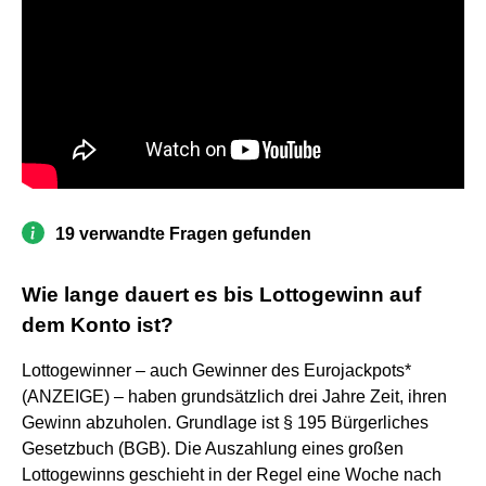
19 verwandte Fragen gefunden
Wie lange dauert es bis Lottogewinn auf
dem Konto ist?
Lottogewinner – auch Gewinner des Eurojackpots*
(ANZEIGE) – haben grundsätzlich drei Jahre Zeit, ihren
Gewinn abzuholen. Grundlage ist § 195 Bürgerliches
Gesetzbuch (BGB). Die Auszahlung eines großen
Lottogewinns geschieht in der Regel eine Woche nach