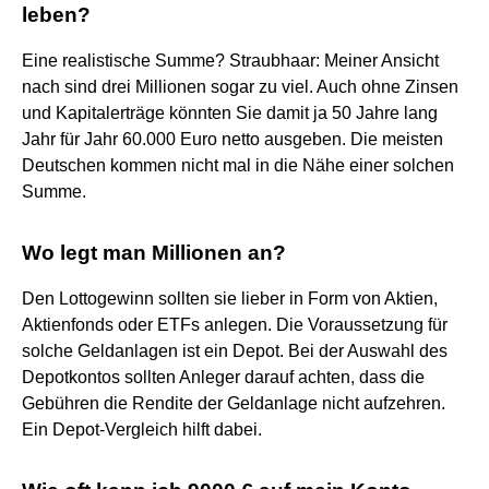
leben?
Eine realistische Summe? Straubhaar: Meiner Ansicht
nach sind drei Millionen sogar zu viel. Auch ohne Zinsen
und Kapitalerträge könnten Sie damit ja 50 Jahre lang
Jahr für Jahr 60.000 Euro netto ausgeben. Die meisten
Deutschen kommen nicht mal in die Nähe einer solchen
Summe.
Wo legt man Millionen an?
Den Lottogewinn sollten sie lieber in Form von Aktien,
Aktienfonds oder ETFs anlegen. Die Voraussetzung für
solche Geldanlagen ist ein Depot. Bei der Auswahl des
Depotkontos sollten Anleger darauf achten, dass die
Gebühren die Rendite der Geldanlage nicht aufzehren.
Ein Depot-Vergleich hilft dabei.