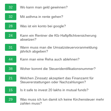
32
Wo kann man geld gewinnen?
32
Mit asthma in rente gehen?
28
Was ist ein konto bei google?
24
Kann ein Rentner die Kfz-Haftpflichtversicherung
absetzen?
31
Wann muss man die Umsatzsteuervoranmeldung
jährlich abgeben?
44
Kann man eine Reha auch ablehnen?
38
Woher kommt die Steueridentifikationsnummer?
21
Welchen Zinssatz akzeptiert das Finanzamt für
Steuererstattungen oder Nachzahlungen?
15
Is it safe to invest 20 lakhs in mutual funds?
29
Was muss ich tun damit ich keine Kirchensteuer mehr
zahlen muss?