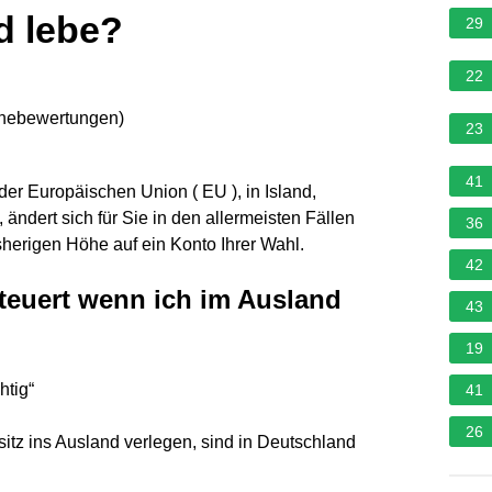
d lebe?
29
22
rnebewertungen
)
23
41
der Europäischen Union ( EU ), in Island,
ändert sich für Sie in den allermeisten Fällen
36
sherigen Höhe auf ein Konto Ihrer Wahl.
42
teuert wenn ich im Ausland
43
19
htig“
41
26
itz ins Ausland verlegen, sind in Deutschland