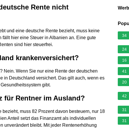
deutsche Rente nicht
Wer
Popu
 lebt und eine deutsche Rente bezieht, muss keine
34
fällt hier eine Steuer in Albanien an. Eine gute
enten sind hier steuerfrei.
24
sland krankenversichert?
16
n? Nein. Wenn Sie nur eine Rente der deutschen
41
in Deutschland versichert. Das gilt auch, wenn es
20
s Gesundheitssystem gibt.
42
tz für Rentner im Ausland?
31
 bezieht, muss 82 Prozent davon besteuern, nur 18
ien Anteil setzt das Finanzamt als individuellen
31
ren unverändert bleibt. Mit jeder Rentenerhöhung