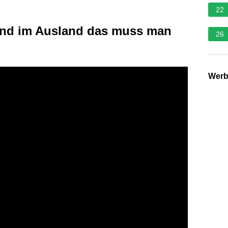
22
and im Ausland das muss man
26
Wer