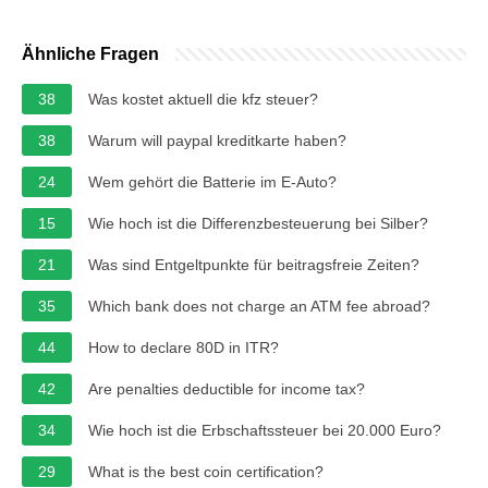
Ähnliche Fragen
38
Was kostet aktuell die kfz steuer?
38
Warum will paypal kreditkarte haben?
24
Wem gehört die Batterie im E-Auto?
15
Wie hoch ist die Differenzbesteuerung bei Silber?
21
Was sind Entgeltpunkte für beitragsfreie Zeiten?
35
Which bank does not charge an ATM fee abroad?
44
How to declare 80D in ITR?
42
Are penalties deductible for income tax?
34
Wie hoch ist die Erbschaftssteuer bei 20.000 Euro?
29
What is the best coin certification?