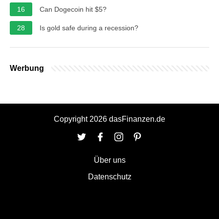
16
Can Dogecoin hit $5?
28
Is gold safe during a recession?
Werbung
Copyright 2026 dasFinanzen.de
Über uns
Datenschutz