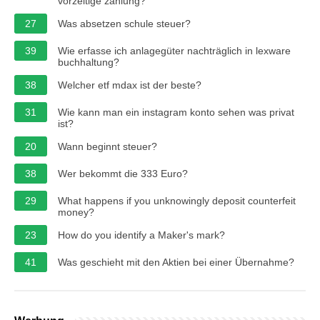
vorzeitige zahlung?
27
Was absetzen schule steuer?
39
Wie erfasse ich anlagegüter nachträglich in lexware
buchhaltung?
38
Welcher etf mdax ist der beste?
31
Wie kann man ein instagram konto sehen was privat
ist?
20
Wann beginnt steuer?
38
Wer bekommt die 333 Euro?
29
What happens if you unknowingly deposit counterfeit
money?
23
How do you identify a Maker's mark?
41
Was geschieht mit den Aktien bei einer Übernahme?