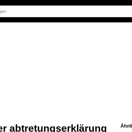
er abtretungserklärung
Ähnl