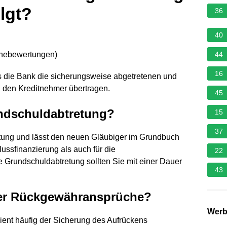
lgt?
36
40
rnebewertungen
)
44
16
uss die Bank die sicherungsweise abgetretenen und
 den Kreditnehmer übertragen.
45
undschuldabtretung?
15
37
etung und lässt den neuen Gläubiger im Grundbuch
lussfinanzierung als auch für die
22
ie Grundschuldabtretung sollten Sie mit einer Dauer
43
der Rückgewähransprüche?
Wer
ent häufig der Sicherung des Aufrückens