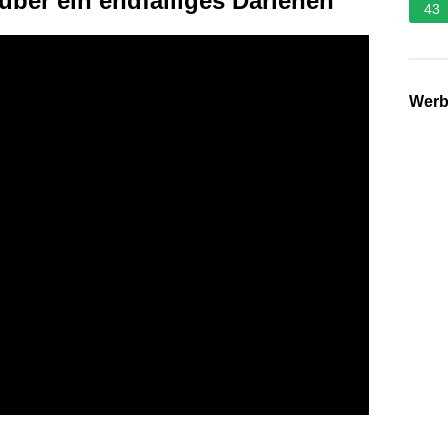
 über ein endfälliges Darlehen
43
Wer