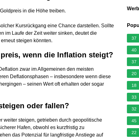
Wer
Goldpreis in die Höhe treiben.
Popu
n solcher Kursrückgang eine Chance darstellen. Sollte
n im Laufe der Zeit weiter sinken, deutet die
37
 erneut steigen könnten.
40
reis, wenn die Inflation steigt?
37
 Deflation zwar im Allgemeinen den meisten
20
eren Deflationsphasen – insbesondere wenn diese
ergingen – seinen Wert oft erhalten oder sogar
18
33
steigen oder fallen?
32
r weiter steigen, getrieben durch geopolitische
45
sicherer Hafen, obwohl es kurzfristig zu
22
n das Potenzial für langfristige Anstiege auf