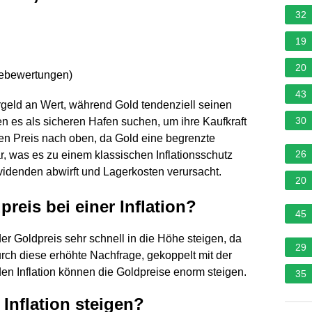
32
19
20
nebewertungen
)
43
iergeld an Wert, während Gold tendenziell seinen
30
ren es als sicheren Hafen suchen, um ihre Kaufkraft
den Preis nach oben, da Gold eine begrenzte
26
r, was es zu einem klassischen Inflationsschutz
idenden abwirft und Lagerkosten verursacht.
20
reis bei einer Inflation?
45
der Goldpreis sehr schnell in die Höhe steigen, da
29
rch diese erhöhte Nachfrage, gekoppelt mit der
en Inflation können die Goldpreise enorm steigen.
35
 Inflation steigen?