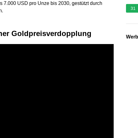
is 7.000 USD pro Unze bis 2030, gestützt durch
31
n.
iner Goldpreisverdopplung
Wer