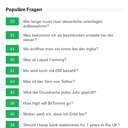
Populäre Fragen
33
Wie lange muss man steuerliche unterlagen
aufbewahren?
31
Was bekomme ich an bezinkosten erstatte bei der
steuer?
41
Wo eröffnet man ein konto bei der ingba?
45
Was ist Liquid Farming?
41
Wo wird noch mit DM bezahlt?
43
Was ist der Sinn von Tether?
42
Wird die Grundrente jedes Jahr geprüft?
38
How high will BitTorrent go?
45
Woher weiß ich, dass ich Erbe bin?
34
Should I keep bank statements for 7 years in the UK?