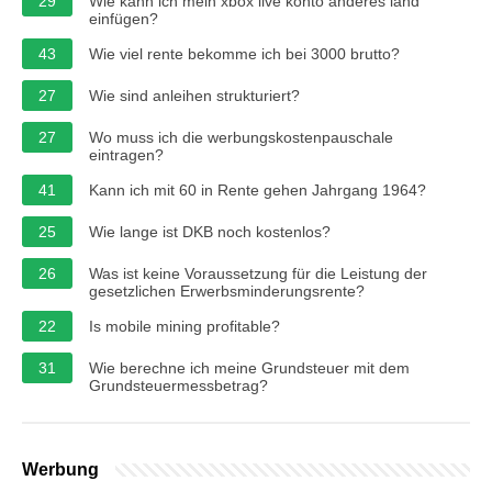
29
Wie kann ich mein xbox live konto anderes land
einfügen?
43
Wie viel rente bekomme ich bei 3000 brutto?
27
Wie sind anleihen strukturiert?
27
Wo muss ich die werbungskostenpauschale
eintragen?
41
Kann ich mit 60 in Rente gehen Jahrgang 1964?
25
Wie lange ist DKB noch kostenlos?
26
Was ist keine Voraussetzung für die Leistung der
gesetzlichen Erwerbsminderungsrente?
22
Is mobile mining profitable?
31
Wie berechne ich meine Grundsteuer mit dem
Grundsteuermessbetrag?
Werbung