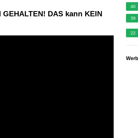
40
N GEHALTEN! DAS kann KEIN
39
22
Wer