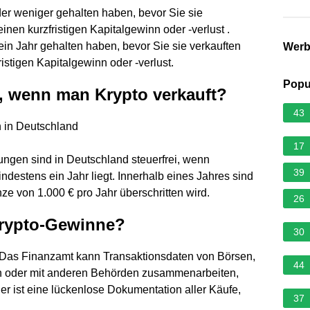
der weniger gehalten haben, bevor Sie sie
inen kurzfristigen Kapitalgewinn oder -verlust .
ein Jahr gehalten haben, bevor Sie sie verkauften
Wer
istigen Kapitalgewinn oder -verlust.
Popu
n, wenn man Krypto verkauft?
43
n in Deutschland
17
gen sind in Deutschland steuerfrei, wenn
39
estens ein Jahr liegt. Innerhalb eines Jahres sind
nze von 1.000 € pro Jahr überschritten wird.
26
Krypto-Gewinne?
30
 Das Finanzamt kann Transaktionsdaten von Börsen,
44
n oder mit anderen Behörden zusammenarbeiten,
r ist eine lückenlose Dokumentation aller Käufe,
37