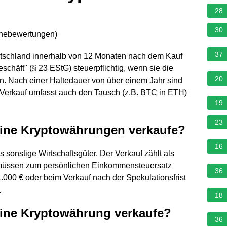
28
30
rnebewertungen
)
37
tschland innerhalb von 12 Monaten nach dem Kauf
chäft" (§ 23 EStG) steuerpflichtig, wenn sie die
20
en. Nach einer Haltedauer von über einem Jahr sind
 Verkauf umfasst auch den Tausch (z.B. BTC in ETH)
19
23
eine Kryptowährungen verkaufe?
16
sonstige Wirtschaftsgüter. Der Verkauf zählt als
 müssen zum persönlichen Einkommensteuersatz
36
1.000 € oder beim Verkauf nach der Spekulationsfrist
.
18
eine Kryptowährung verkaufe?
36