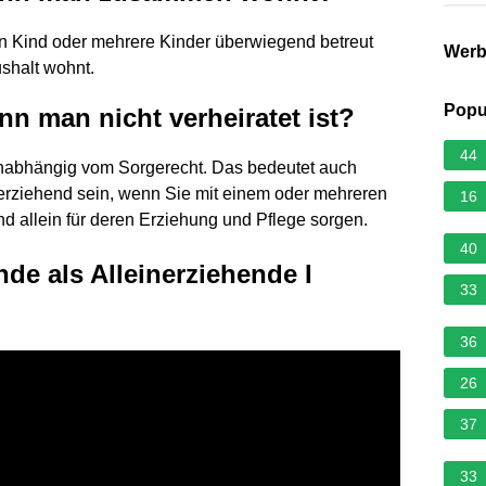
 ein Kind oder mehrere Kinder überwiegend betreut
Wer
shalt wohnt.
Popu
nn man nicht verheiratet ist?
44
“ unabhängig vom Sorgerecht. Das bedeutet auch
nerziehend sein, wenn Sie mit einem oder mehreren
16
 allein für deren Erziehung und Pflege sorgen.
40
nde als Alleinerziehende I
33
36
26
37
33