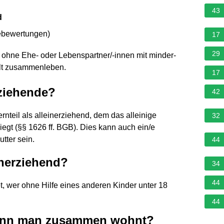
43
d
ebewertungen
)
17
29
e ohne Ehe- oder Lebenspartner/-innen mit minder-
t
zusammenleben.
17
rziehende?
42
ternteil als alleinerziehend, dem das alleinige
32
iegt (§§ 1626 ff. BGB). Dies kann auch ein/e
tter sein.
44
inerziehend?
34
44
, wer ohne Hilfe eines anderen Kinder unter 18
44
 wenn man zusammen wohnt?