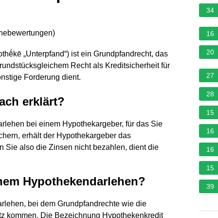
34
rnebewertungen
)
16
20
thḗkē „Unterpfand“) ist ein Grundpfandrecht, das
undstücksgleichem Recht als Kreditsicherheit für
27
onstige Forderung dient.
28
ach erklärt?
15
arlehen bei einem Hypothekargeber, für das Sie
16
hern, erhält der Hypothekargeber das
 Sie also die Zinsen nicht bezahlen, dient die
16
15
inem Hypothekendarlehen?
39
Darlehen, bei dem Grundpfandrechte wie die
tz kommen. Die Bezeichnung Hypothekenkredit