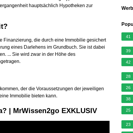
 Vergangenheit hauptsächlich Hypotheken zur
Wer
Popu
it?
41
ge Finanzierung, die durch eine Immobilie gesichert
erung eines Darlehens im Grundbuch. Sie ist dabei
39
. ... Sie wird zwar in der Höhe des
getragen.
42
28
26
ekommen, der die Voraussetzungen der jeweiligen
 eine Immobilie bieten kann.
38
dia? | MrWissen2go EXKLUSIV
25
23