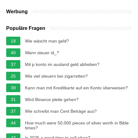
Werbung
Populäre Fragen
18
Wie wäscht man geld?
40
Wann steuer id_?
37
Mit p konto im ausland geld abheben?
25
Wie viel steuern bei zigarretten?
39
Kann man mit Kreditkarte auf ein Konto überweisen?
31
Wird Binance pleite gehen?
37
Wie schreibt man Cent Beträge aus?
44
How much were 50,000 pieces of silver worth in Bible
times?
43
Is 2025 a good time to sell silver?