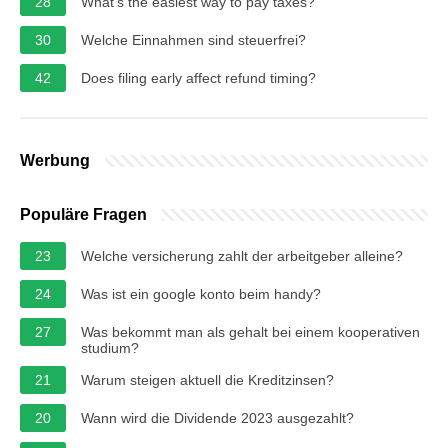
28
What's the easiest way to pay taxes?
30
Welche Einnahmen sind steuerfrei?
42
Does filing early affect refund timing?
Werbung
Populäre Fragen
23
Welche versicherung zahlt der arbeitgeber alleine?
24
Was ist ein google konto beim handy?
27
Was bekommt man als gehalt bei einem kooperativen
studium?
21
Warum steigen aktuell die Kreditzinsen?
20
Wann wird die Dividende 2023 ausgezahlt?