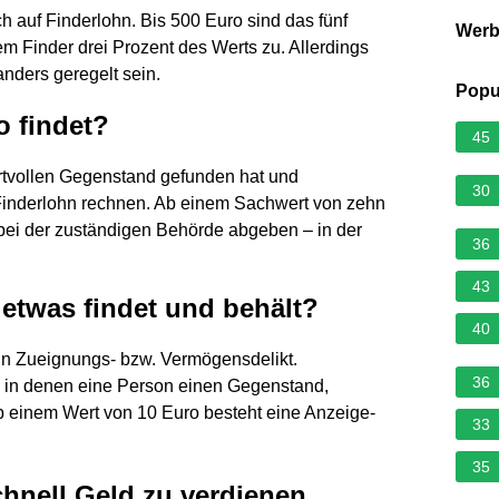
h auf Finderlohn. Bis 500 Euro sind das fünf
Wer
m Finder drei Prozent des Werts zu. Allerdings
nders geregelt sein.
Popu
o findet?
45
ertvollen Gegenstand gefunden hat und
30
 Finderlohn rechnen. Ab einem Sachwert von zehn
ei der zuständigen Behörde abgeben – in der
36
43
 etwas findet und behält?
40
ein Zueignungs- bzw. Vermögensdelikt.
36
, in denen eine Person einen Gegenstand,
Ab einem Wert von 10 Euro besteht eine Anzeige-
33
35
chnell Geld zu verdienen