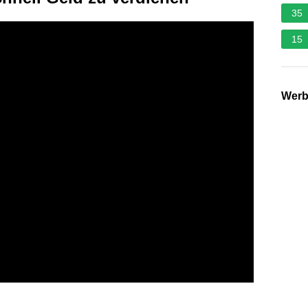
35
15
Wer