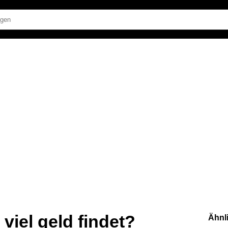
iel geld findet?
Ähnl