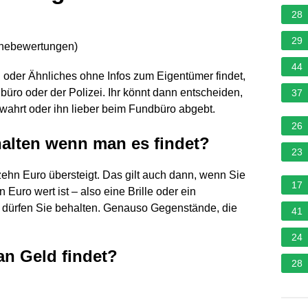
28
29
rnebewertungen
)
44
 oder Ähnliches ohne Infos zum Eigentümer findet,
üro oder der Polizei. Ihr könnt dann entscheiden,
37
wahrt oder ihn lieber beim Fundbüro abgebt.
26
halten wenn man es findet?
23
ehn Euro übersteigt. Das gilt auch dann, wenn Sie
17
Euro wert ist – also eine Brille oder ein
 dürfen Sie behalten. Genauso Gegenstände, die
41
24
n Geld findet?
28