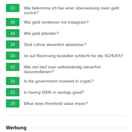
22
Wie bekomme ich bei einer überweisung mein geld
zurück?
30
Wie geld verdienen mit instagram?
44
Wie geld pfänden?
39
Sind Löhne steuerlich absetzbar?
24
Ist auf Rechnung bestellen schlecht für die SCHUFA?
42
Wie viel darf man selbstständig steuerfrei
dazuverdienen?
16
Is the government involved in crypto?
22
Is having 500K in savings good?
20
What does threshold value mean?
Werbung