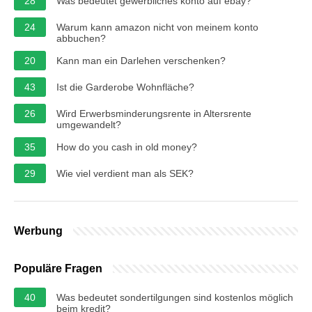
28
Was bedeutet gewerbliches konto auf ebay?
24
Warum kann amazon nicht von meinem konto
abbuchen?
20
Kann man ein Darlehen verschenken?
43
Ist die Garderobe Wohnfläche?
26
Wird Erwerbsminderungsrente in Altersrente
umgewandelt?
35
How do you cash in old money?
29
Wie viel verdient man als SEK?
Werbung
Populäre Fragen
40
Was bedeutet sondertilgungen sind kostenlos möglich
beim kredit?