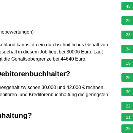
45
22
n
rnebewertungen
)
28
chland kannst du ein durchschnittliches Gehalt von
34
sgehalt in diesem Job liegt bei 30006 Euro. Laut
t die Gehaltsobergrenze bei 44640 Euro.
19
 Debitorenbuchhalter?
20
resgehalt zwischen 30.000 und 42.000 € rechnen.
30
ebitoren- und Kreditorenbuchhaltung die geringsten
22
hhaltung?
21
28