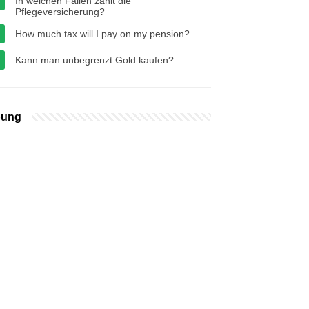
In welchen Fällen zahlt die
Pflegeversicherung?
How much tax will I pay on my pension?
Kann man unbegrenzt Gold kaufen?
bung