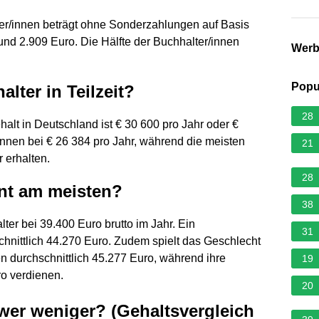
r/innen beträgt ohne Sonderzahlungen auf Basis
und 2.909 Euro. Die Hälfte der Buchhalter/innen
Wer
Popu
alter in Teilzeit?
28
ehalt in Deutschland ist € 30 600 pro Jahr oder €
innen bei € 26 384 pro Jahr, während die meisten
21
r erhalten.
28
ent am meisten?
38
lter bei 39.400 Euro brutto im Jahr. Ein
31
chnittlich 44.270 Euro. Zudem spielt das Geschlecht
n durchschnittlich 45.277 Euro, während ihre
19
o verdienen.
20
 wer weniger? (Gehaltsvergleich