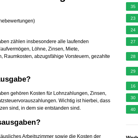
35
23
rnebewertungen
)
24
aben zählen insbesondere alle laufenden
27
aufvermögen, Löhne, Zinsen, Miete,
rn, Raumkosten, abzugsfähige Vorsteuern, gezahlte
28
29
sausgabe?
16
aben gehören Kosten für Lohnzahlungen, Zinsen,
30
zsteuervorauszahlungen. Wichtig ist hierbei, dass
en sind, in dem sie entstanden sind.
40
bsausgaben?
häusliches Arbeitszimmer sowie die Kosten der
Wer