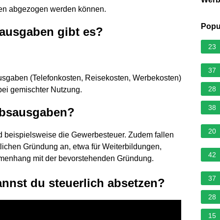
aben abgezogen werden können.
Popu
sausgaben gibt es?
23
37
usgaben (Telefonkosten, Reisekosten, Werbekosten)
28
bei gemischter Nutzung.
38
ebsausgaben?
20
beispielsweise die Gewerbesteuer. Zudem fallen
ntlichen Gründung an, etwa für Weiterbildungen,
42
menhang mit der bevorstehenden Gründung.
37
nnst du steuerlich absetzen?
28
15