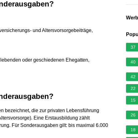
onderausgaben?
Wer
rsicherungs- und Altersvorsorgebeiträge,
Popu
37
t lebenden oder geschiedenen Ehegatten,
40
42
22
onderausgaben?
15
bezeichnet, die zur privaten Lebensführung
26
tersvorsorge). Eine Erstausbildung zählt
rung. Für Sonderausgaben gilt: bis maximal 6.000
18