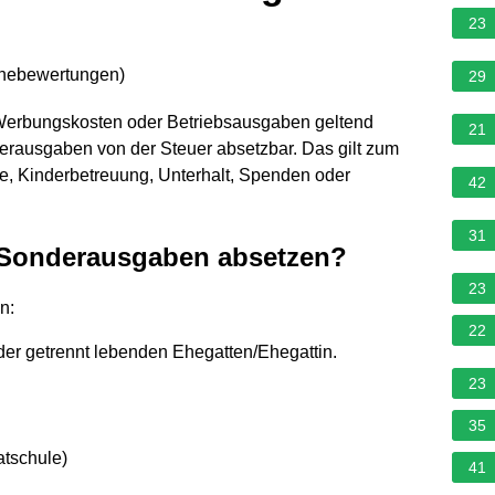
23
rnebewertungen
)
29
Werbungskosten oder Betriebsausgaben geltend
21
erausgaben von der Steuer absetzbar. Das gilt zum
ge, Kinderbetreuung, Unterhalt, Spenden oder
42
31
 Sonderausgaben absetzen?
23
n:
22
der getrennt lebenden Ehegatten/Ehegattin.
23
35
atschule)
41