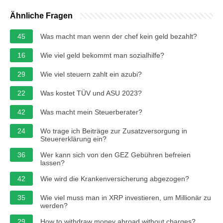
Ähnliche Fragen
45
Was macht man wenn der chef kein geld bezahlt?
16
Wie viel geld bekommt man sozialhilfe?
29
Wie viel steuern zahlt ein azubi?
22
Was kostet TÜV und ASU 2023?
42
Was macht mein Steuerberater?
24
Wo trage ich Beiträge zur Zusatzversorgung in
Steuererklärung ein?
36
Wer kann sich von den GEZ Gebühren befreien
lassen?
42
Wie wird die Krankenversicherung abgezogen?
35
Wie viel muss man in XRP investieren, um Millionär zu
werden?
29
How to withdraw money abroad without charges?