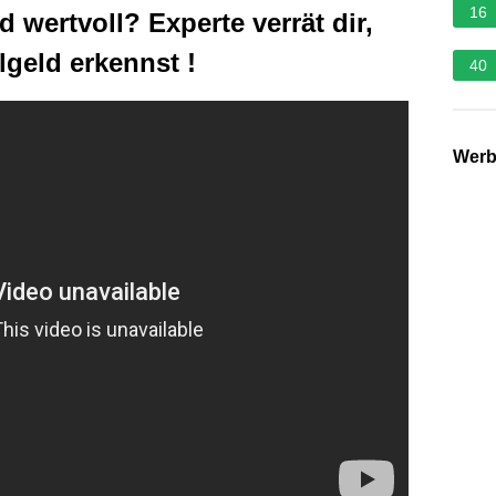
16
wertvoll? Experte verrät dir,
geld erkennst !
40
Wer