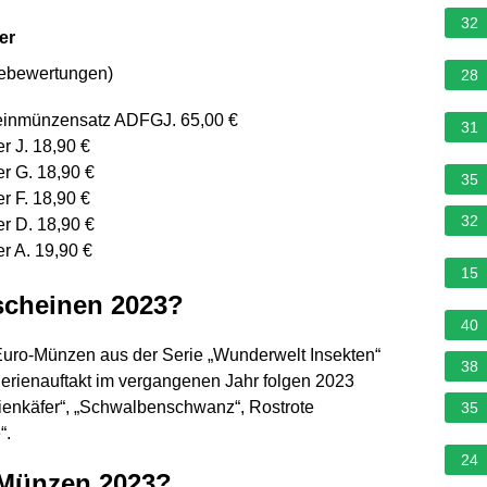
32
er
nebewertungen
)
28
leinmünzensatz ADFGJ. 65,00 €
31
 J. 18,90 €
r G. 18,90 €
35
 F. 18,90 €
32
r D. 18,90 €
r A. 19,90 €
15
cheinen 2023?
40
5-Euro-Münzen aus der Serie „Wunderwelt Insekten“
38
Serienauftakt im vergangenen Jahr folgen 2023
enkäfer“, „Schwalbenschwanz“, Rostrote
35
“.
24
 Münzen 2023?