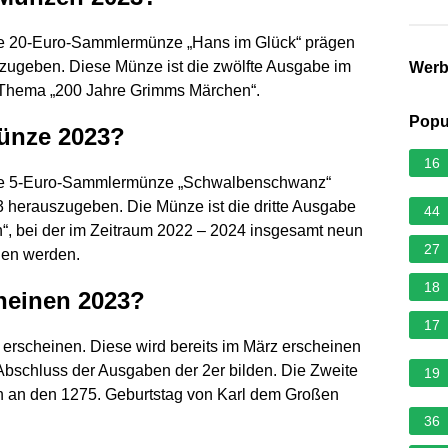
ne 20-Euro-Sammlermünze „Hans im Glück“ prägen
zugeben. Diese Münze ist die zwölfte Ausgabe im
Wer
Thema „200 Jahre Grimms Märchen“.
Popu
ünze 2023?
16
ine 5-Euro-Sammlermünze „Schwalbenschwanz“
 herauszugeben. Die Münze ist die dritte Ausgabe
44
“, bei der im Zeitraum 2022 – 2024 insgesamt neun
27
nen werden.
18
heinen 2023?
17
erscheinen. Diese wird bereits im März erscheinen
Abschluss der Ausgaben der 2er bilden. Die Zweite
19
n an den 1275. Geburtstag von Karl dem Großen
36