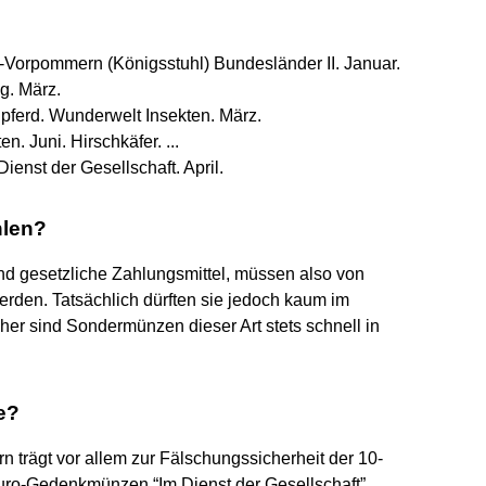
orpommern (Königsstuhl) Bundesländer II. Januar.
g. März.
erd. Wunderwelt Insekten. März.
. Juni. Hirschkäfer. ...
enst der Gesellschaft. April.
hlen?
nd gesetzliche Zahlungsmittel, müssen also von
den. Tatsächlich dürften sie jedoch kaum im
her sind Sondermünzen dieser Art stets schnell in
e?
rn trägt vor allem zur Fälschungssicherheit der 10-
uro-Gedenkmünzen “Im Dienst der Gesellschaft”