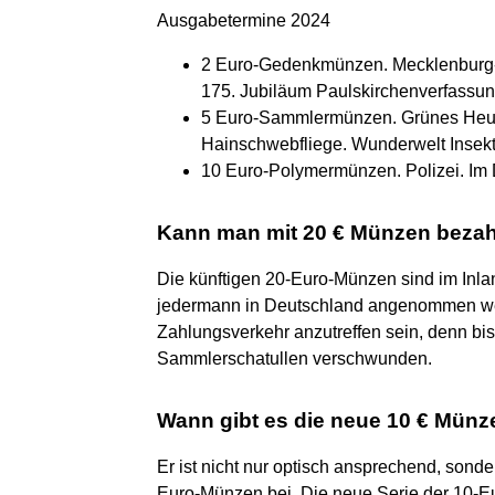
Ausgabetermine 2024
2 Euro-Gedenkmünzen. Mecklenburg-V
175. Jubiläum Paulskirchenverfassun
5 Euro-Sammlermünzen. Grünes Heupf
Hainschwebfliege. Wunderwelt Insekten
10 Euro-Polymermünzen. Polizei. Im Di
Kann man mit 20 € Münzen beza
Die künftigen 20-Euro-Münzen sind im Inla
jedermann in Deutschland angenommen wer
Zahlungsverkehr anzutreffen sein, denn bis
Sammlerschatullen verschwunden.
Wann gibt es die neue 10 € Münz
Er ist nicht nur optisch ansprechend, sonde
Euro-Münzen bei. Die neue Serie der 10-E