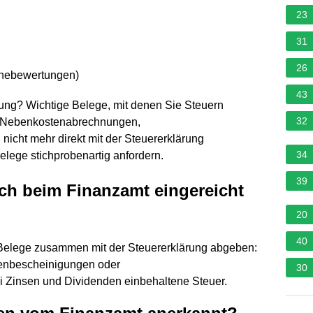
23
31
26
rnebewertungen
)
43
ung? Wichtige Belege, mit denen Sie Steuern
32
, Nebenkostenabrechnungen,
cht mehr direkt mit der Steuererklärung
34
lege stichprobenartig anfordern.
39
h beim Finanzamt eingereicht
20
40
Belege zusammen mit der Steuererklärung abgeben:
denbescheinigungen oder
30
 Zinsen und Dividenden einbehaltene Steuer.