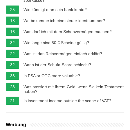
sparkasse?
25
Wie kündigt man sein bank konto?
18
Wo bekomme ich eine steuer identnummer?
16
Was darf ich mit dem Schonvermögen machen?
32
Wie lange sind 50 € Scheine gültig?
22
Was ist das Reinvermögen einfach erklärt?
32
Wann ist der Schufa-Score schlecht?
33
Is PSA or CGC more valuable?
28
Was passiert mit Ihrem Geld, wenn Sie kein Testament
haben?
21
Is investment income outside the scope of VAT?
Werbung