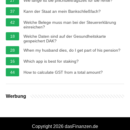
27
Wie lange ist die pflichtbeitragszeit für die rente?
37
Kann der Staat an mein Bankschließfach?
42
Welche Belege muss man bei der Steuererklärung
einreichen?
18
Welche Daten sind auf der Gesundheitskarte
gespeichert DAK?
28
When my husband dies, do I get part of his pension?
16
Which app is best for staking?
44
How to calculate GST from a total amount?
Werbung
Copyright 2026 dasFinanzen.de