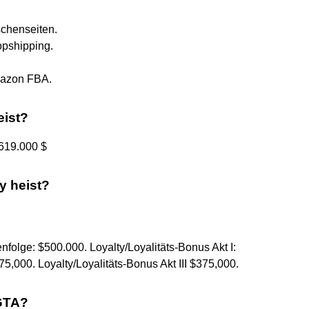
schenseiten.
opshipping.
mazon FBA.
eist?
.619.000 $
y heist?
enfolge: $500.000. Loyalty/Loyalitäts-Bonus Akt I:
75,000. Loyalty/Loyalitäts-Bonus Akt III $375,000.
 GTA?