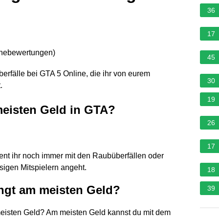
36
17
rnebewertungen
)
45
rfälle bei GTA 5 Online, die ihr von eurem
30
.
19
eisten Geld in GTA?
26
17
ient ihr noch immer mit den Raubüberfällen oder
sigen Mitspielern angeht.
18
ingt am meisten Geld?
39
meisten Geld? Am meisten Geld kannst du mit dem