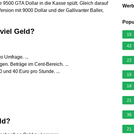
e 9500 GTA Dollar in die Kasse spült. Gleich darauf
Wer
ersion mit 9000 Dollar und der Gallivanter Baller,
Popu
viel Geld?
15
42
o Umfrage. ...
22
n. Beträge im Cent-Bereich. ...
 und 40 Euro pro Stunde. ...
15
18
21
36
ld?
21