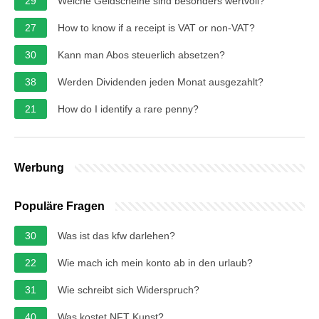
29
Welche Geldscheine sind besonders wertvoll?
27
How to know if a receipt is VAT or non-VAT?
30
Kann man Abos steuerlich absetzen?
38
Werden Dividenden jeden Monat ausgezahlt?
21
How do I identify a rare penny?
Werbung
Populäre Fragen
30
Was ist das kfw darlehen?
22
Wie mach ich mein konto ab in den urlaub?
31
Wie schreibt sich Widerspruch?
40
Was kostet NFT Kunst?