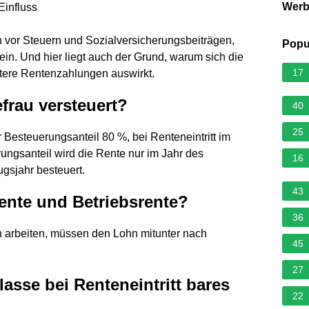
Wer
Einfluss
n vor Steuern und Sozialversicherungsbeiträgen,
Popu
ein. Und hier liegt auch der Grund, warum sich die
17
ätere Rentenzahlungen auswirkt.
frau versteuert?
40
25
r Besteuerungsanteil 80 %, bei Renteneintritt im
ungsanteil wird die Rente nur im Jahr des
16
gsjahr besteuert.
43
ente und Betriebsrente?
36
ch arbeiten, müssen den Lohn mitunter nach
45
27
asse bei Renteneintritt bares
22