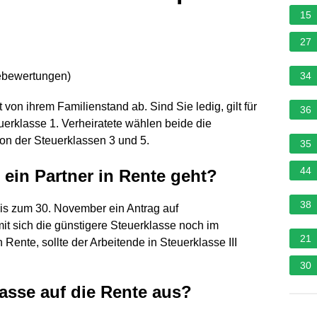
15
27
ebewertungen
)
34
on ihrem Familienstand ab. Sind Sie ledig, gilt für
36
euerklasse 1. Verheiratete wählen beide die
on der Steuerklassen 3 und 5.
35
44
ein Partner in Rente geht?
38
is zum 30. November ein Antrag auf
it sich die günstigere Steuerklasse noch im
21
 Rente, sollte der Arbeitende in Steuerklasse III
30
lasse auf die Rente aus?