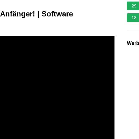
29
Anfänger! | Software
18
Wer