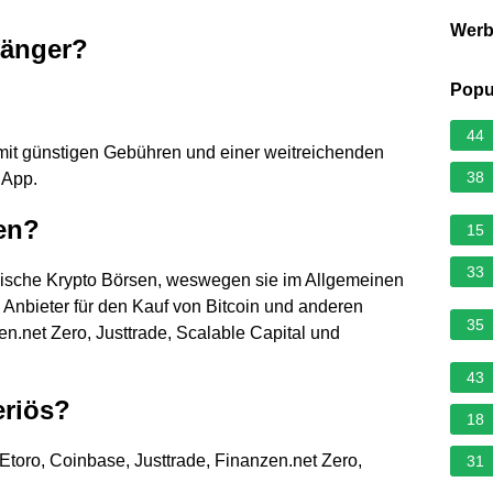
Wer
fänger?
Popu
44
mit günstigen Gebühren und einer weitreichenden
38
 App.
en?
15
33
assische Krypto Börsen, weswegen sie im Allgemeinen
 Anbieter für den Kauf von Bitcoin und anderen
35
n.net Zero, Justtrade, Scalable Capital und
43
eriös?
18
 Etoro, Coinbase, Justtrade, Finanzen.net Zero,
31