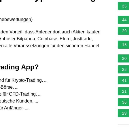
35
rnebewertungen
)
44
29
den Vorteil, dass Anleger dort auch Aktien kaufen
nbieter Bitpanda, Coinbase, Etoro, Justtrade,
15
len alle Voraussetzungen für den sicheren Handel
30
Trading App?
23
d für Krypto-Trading. ...
41
Börse. ...
21
 für CFD-Trading. ...
eutsche Kunden. ...
36
 Anfänger. ...
29