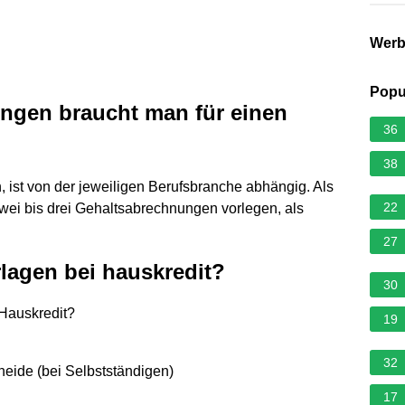
Wer
Popu
ngen braucht man für einen
36
38
ist von der jeweiligen Berufsbranche abhängig. Als
22
zwei bis drei Gehaltsabrechnungen vorlegen, als
27
lagen bei hauskredit?
30
 Hauskredit?
19
32
ide (bei Selbstständigen)
17