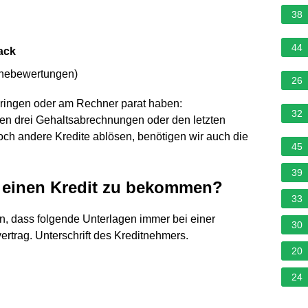
38
44
ack
rnebewertungen
)
26
bringen oder am Rechner parat haben:
32
en drei Gehaltsabrechnungen oder den letzten
ch andere Kredite ablösen, benötigen wir auch die
45
39
 einen Kredit zu bekommen?
33
 dass folgende Unterlagen immer bei einer
30
ertrag. Unterschrift des Kreditnehmers.
20
24