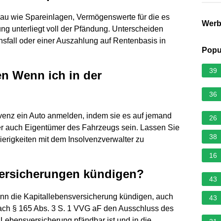
nau wie Spareinlagen, Vermögenswerte für die es
Wer
ng unterliegt voll der Pfändung. Unterscheiden
sfall oder einer Auszahlung auf Rentenbasis in
Popu
39
n Wenn ich in der
36
venz ein Auto anmelden, indem sie es auf jemand
26
er auch Eigentümer des Fahrzeugs sein. Lassen Sie
38
ierigkeiten mit dem Insolvenzverwalter zu
16
Versicherungen kündigen?
43
ann die Kapitallebensversicherung kündigen, auch
43
ach § 165 Abs. 3 S. 1 VVG aF den Ausschluss des
 Lebensversicherung pfändbar ist und in die