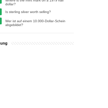
Where is the mint mark on a 1979 half
dollar?
Is sterling silver worth selling?
Wer ist auf einem 10.000-Dollar-Schein
abgebildet?
bung