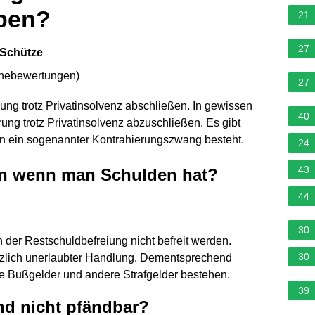
aben?
21
27
 Schütze
rnebewertungen
)
27
ung trotz Privatinsolvenz abschließen. In gewissen
40
rung trotz Privatinsolvenz abzuschließen. Es gibt
n ein sogenannter Kontrahierungszwang besteht.
24
43
en wenn man Schulden hat?
44
30
 der Restschuldbefreiung nicht befreit werden.
30
tzlich unerlaubter Handlung. Dementsprechend
e Bußgelder und andere Strafgelder bestehen.
39
nd nicht pfändbar?