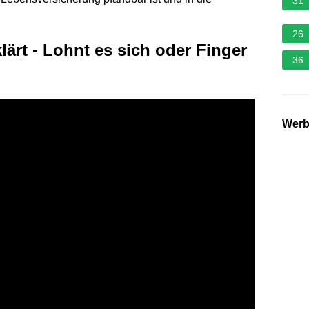
31
26
lärt - Lohnt es sich oder Finger
36
Wer