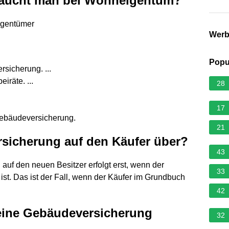
raucht man bei Wohneigentum?
igentümer
Wer
Popu
sicherung. ...
iräte. ...
28
17
ebäudeversicherung.
21
sicherung auf den Käufer über?
43
uf den neuen Besitzer erfolgt erst, wenn der
33
ist. Das ist der Fall, wenn der Käufer im Grundbuch
42
eine Gebäudeversicherung
32