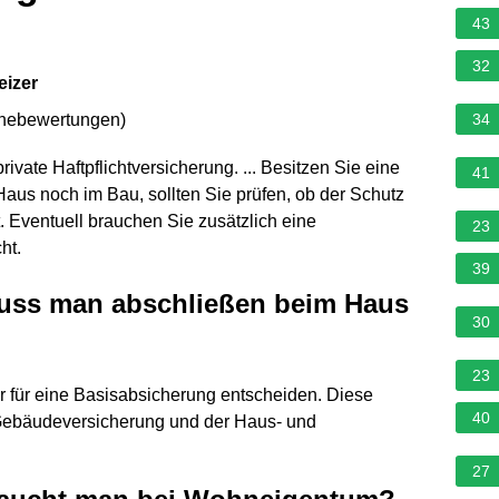
43
32
eizer
rnebewertungen
)
34
ivate Haftpflichtversicherung. ... Besitzen Sie eine
41
 Haus noch im Bau, sollten Sie prüfen, ob der Schutz
t. Eventuell brauchen Sie zusätzlich eine
23
ht.
39
uss man abschließen beim Haus
30
23
er für eine Basisabsicherung entscheiden. Diese
40
 Gebäudeversicherung und der Haus- und
27